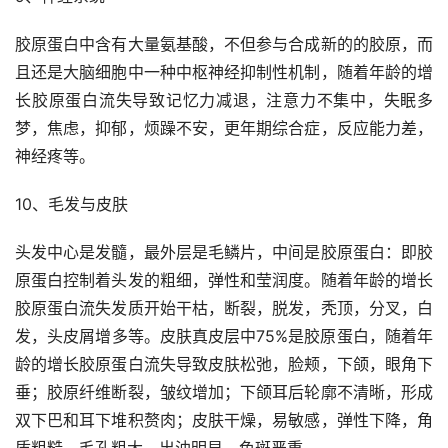
胶原蛋白中含有大量氨基酸，不但参与合成新的的胶原，而
且还是大脑细胞中一种中枢神经抑制性机制，随着年龄的增
长胶原蛋白流失导致记忆力减退，注意力不集中，失眠多
梦，焦虑，抑郁，烦躁不安，更年期综合症，反应能力差，
神经疼等。
10、毛发与皮肤
头发中心是发髓，最外层是毛鳞片，中间是胶原蛋白：即胶
原蛋白控制着头发的粗细，弹性和莹润度。随着年龄的增长
胶原蛋白流失发质开始干枯，断裂，脱发，秃顶，分叉，白
发，头皮屑增多等。皮肤真皮层中75%是胶原蛋白，随着年
龄的增长胶原蛋白流失导致皮肤松弛，脸颊，下颌，眼角下
垂；胶原纤维断裂，皱纹增加；下颌耳后轮廓不清晰，形成
双下巴和耳下堆积赘肉；皮肤干燥，易敏感，弹性下降，角
质粗糙，毛孔粗大，出油明显。色斑严重。