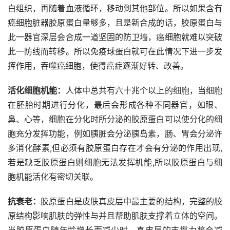
白组织，再随着血液循环，移动到其他部位。所以如果含有
癌细胞脏器胶原蛋白量够多，且是新合成的话，胶原蛋白与
此一器官深层会合成一道坚固的防卫墙，癌细胞就难以突破
此一防线而转移。所以免疫球蛋白就可在此情况下进一步发
挥作用，吞噬癌细胞，使得癌症逐渐好转、改善。
活化细胞机能：
人体中总共有六十兆个以上的细胞，当细胞
在胚胎时期进行分化，最后会形成各种不同器官，如眼、
鼻、心等，细胞在分化时所分泌的胶原蛋白可以使分化的细
胞充分发挥功能，例如胰脏会分泌胰岛素，肠、胃会分泌许
多消化酵素,但必须有胶原蛋白存在才会有分泌的作用出现,
若是缺乏胶原蛋白则细胞无法发挥机能,所以胶原蛋白与细
胞机能活化有密切关联。
抗衰老：
胶原蛋白是皮肤真皮层中最主要的结构，完整的胶
原结构影响肌肤的弹性与并且帮助肌肤支撑着立体的空间。
当胶原蛋白随年龄增长而减少时，真皮层的支撑力将会减