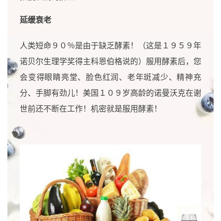
延缓衰老
人类短命９０％是由于缺乏酵素！（这是１９５９年
诺贝尔生理学奖得主科恩伯格说的）服用酵素后，您
会变得眼睛亮堂、脸色红润、老年斑减少、精神充
分、手脚有劲儿！美国１０９岁高龄的诺曼沃克在谢
世前还不断在工作！机密就是服用酵素！