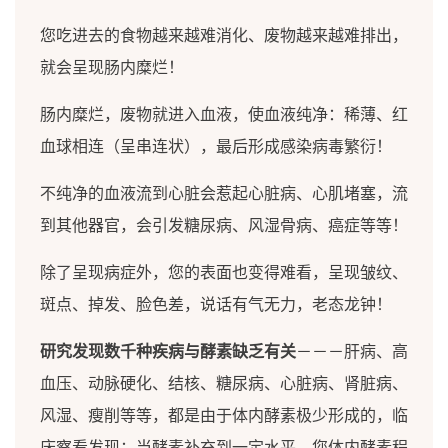
您吃进去的食物越来越难消化、废物越来越难排出，
就会呈现肠内糜烂！
肠内糜烂，废物就进入血液，使血液纯净：稀薄、红
血球相连（呈串连状），最后形成感染病毒繁衍！
不纯净的血液流到心脏会惹起心脏病、心肌堵塞，流
到其他器官，会引发糖尿病、风湿骨病、癌症等等！
除了呈现病症外，您的表面也变得难看，呈现皱纹、
斑点、掉发、脸色差，说话有气无力，老态龙钟！
研究发现数千种疾病与酵素缺乏有关
－－－肝病、高
血压、动脉硬化、结核、糖尿病、心脏病、肾脏病、
风湿、瘦削等等，都是由于体内酵素极少形成的，临
床察看发现：当酵素补充到一定水平，您体内酵素程