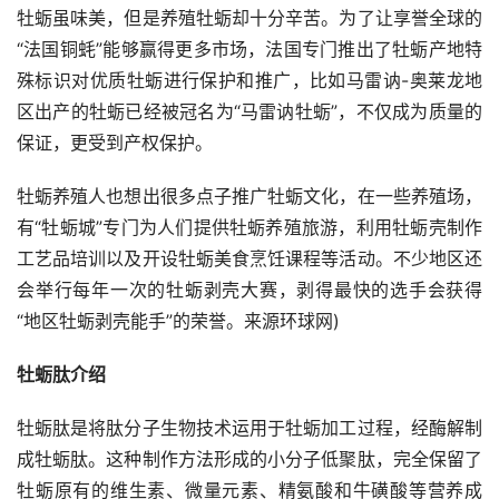
牡蛎虽味美，但是养殖牡蛎却十分辛苦。为了让享誉全球的
“法国铜蚝”能够赢得更多市场，法国专门推出了牡蛎产地特
殊标识对优质牡蛎进行保护和推广，比如马雷讷-奥莱龙地
区出产的牡蛎已经被冠名为“马雷讷牡蛎”，不仅成为质量的
保证，更受到产权保护。
牡蛎养殖人也想出很多点子推广牡蛎文化，在一些养殖场，
有“牡蛎城”专门为人们提供牡蛎养殖旅游，利用牡蛎壳制作
工艺品培训以及开设牡蛎美食烹饪课程等活动。不少地区还
会举行每年一次的牡蛎剥壳大赛，剥得最快的选手会获得
“地区牡蛎剥壳能手”的荣誉。来源环球网)
牡蛎肽介绍
牡蛎肽是将肽分子生物技术运用于牡蛎加工过程，经酶解制
成牡蛎肽。这种制作方法形成的小分子低聚肽，完全保留了
牡蛎原有的维生素、微量元素、精氨酸和牛磺酸等营养成