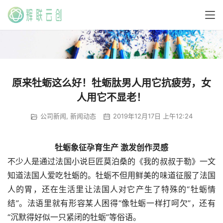
原来牡蛎这么好！牡蛎肽男人用它抗疲劳，女
人用它不显老！
公司新闻
,
新闻动态
2019年12月17日 上午12:24
牡蛎象征孕育生产 激发创作灵感
不少人是通过法国小说巨匠莫泊桑的《我的叔叔于勒》一文
知道法国人爱吃牡蛎的。牡蛎不但用鲜美的味道征服了法国
人的胃，还在生活里让法国人对它产生了特殊的“牡蛎情
结”。法语里就有形容某人困得“像牡蛎一样打呵欠”，还有
“沉默得好似一只紧闭的牡蛎”等俗语。