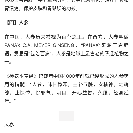
秋葵含有果胶、牛乳聚糖等吗，具有帮助消化、治疗胃炎和
胃溃疡，保护皮肤和胃黏膜的功效。
【四】人参
在中国，人参历来被视为百草之王。在西方，人参叫做
PANAX C.A. MEYER GINSENG，“PANAX”来源于希腊
语，意思是“包治百病”，人参是地球上最古老的孑遗植物之
一。
《神农本草经》记载着中国4000年前就已经形成的人参药
用的精髓：“人参，味甘微寒，主补五脏，安精神，定魂
魄，止惊悸，除邪气，明目，开心益智。久服，轻身延
年。”
人参