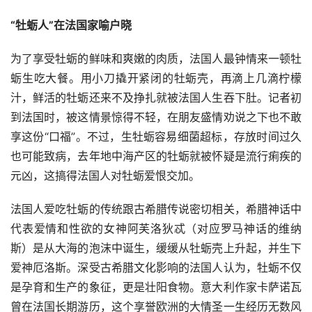
“牡蛎人”在法国家喻户晓
为了享受牡蛎的鲜味和爽嫩的肉质，法国人最钟情来一顿牡
蛎生吃大餐。用小刀撬开紧闭的牡蛎壳，再滴上几滴柠檬
汁，鲜活的牡蛎还来不及挣扎就被法国人生吞下肚。记者初
到法国时，被这情景惊得不轻，在朋友盛情劝说之下也不敢
享这份“口福”。不过，生牡蛎容易细菌超标，存放时间过久
也可能致病，去年地中海产区的牡蛎就被怀疑是流行痢疾的
元凶，这搞得法国人对牡蛎爱恨交加。
法国人爱吃牡蛎的传统跟古希腊传说密切相关，希腊神话中
代表爱情和性欲的女神阿芙洛狄忒（对应罗马神话的维纳
斯）是从大海的泡沫中诞生，缓缓从牡蛎壳上升起，并生下
爱神厄洛斯。深受古希腊文化影响的法国人认为，牡蛎不仅
是孕育和生产的象征，更是壮阳食物。意大利作家卡萨诺瓦
曾在法国长期游历，这个享誉欧洲的大情圣一生经历无数风