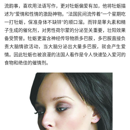
流韵事，喜欢用法语写作，更对牡蛎偏爱有加，他将牡蛎描
述为“爱情和性情的激励神物。”法国民间流传着“一个星期吃
一打牡蛎，保准身体不缺锌”的顺口溜。而锌是睾丸素和精
子生成的催化剂，对男性荷尔蒙的分泌至关重要，壮阳效果
备受赞誉。牡蛎更富含神经传导物质多巴胺，多巴胺直接负
责大脑情欲活动，当大脑分泌出大量多巴胺，就会产生爱
情。因此牡蛎也被浪漫的法国人看作是令人快速坠入爱河的
食物和绝佳的催情剂。