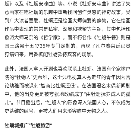
蛎》以及《牡蛎安魂曲》等。小说《牡蛎安魂曲》讲述了失
意画家在吃牡蛎的乐趣中重新找回创作灵感的神奇故事，受
到广大读者喜爱。牡蛎还是绘画大师偏爱的静物，它在绘画
作品中表现的常常是私密、深奥和欲望等主题，其中包括印
象派大师马奈的《哲学家》。而不朽名作《牡蛎午餐》则是
国王路易十五1735年专门定制的，再现了凡尔赛宫廷官员
狩猎归来，用香槟配牡蛎款待宾客的场景。
此外，法国人拿人开涮也喜欢联系上牡蛎。法国有个家喻户
晓的“牡蛎人”史蒂维，这个凭电视真人秀走红的青年因为言
论幼稚而被讽刺“智商比牡蛎还低”。在法国著名木偶新闻剧
中，他的出身更是被夸张地改编成了“由牡蛎抚养成人的孤
儿”。节目播出后，“牡蛎人”的形象深入法国人心，不仅成为
史蒂维的绰号，更被人们用来形容脑中无物之人。
牡蛎城推广“牡蛎旅游”