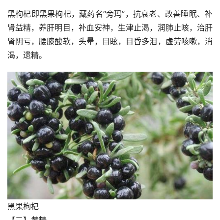
黑枸杞即黑果枸杞，藏药名“旁玛”，抗衰老、改善睡眠、补
肾益精，养肝明目，补血安神，生津止渴，润肺止咳，治肝
肾阴亏，腰膝酸软，头晕，目眩，目昏多泪，虚劳咳嗽，消
渴，遗精。
黑果枸杞
【二】黄精