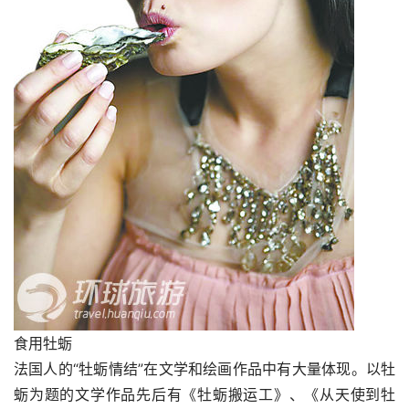
食用牡蛎
法国人的“牡蛎情结”在文学和绘画作品中有大量体现。以牡
蛎为题的文学作品先后有《牡蛎搬运工》、《从天使到牡