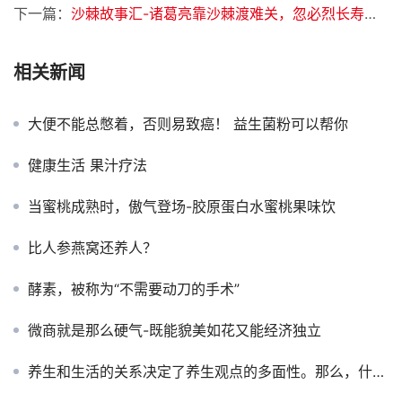
下一篇：
沙棘故事汇-诸葛亮靠沙棘渡难关，忽必烈长寿靠沙棘？这些沙棘传说你肯定没听过！
相关新闻
大便不能总憋着，否则易致癌！ 益生菌粉可以帮你
健康生活 果汁疗法
当蜜桃成熟时，傲气登场-胶原蛋白水蜜桃果味饮
比人参燕窝还养人？
酵素，被称为“不需要动刀的手术”
微商就是那么硬气-既能貌美如花又能经济独立
养生和生活的关系决定了养生观点的多面性。那么，什么是养生？为什么要养生？如何养生？ 什么是养生？