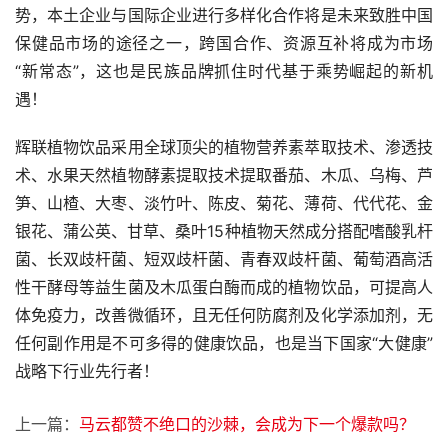
势，本土企业与国际企业进行多样化合作将是未来致胜中国
保健品市场的途径之一，跨国合作、资源互补将成为市场
“新常态”，这也是民族品牌抓住时代基于乘势崛起的新机
遇！
辉联植物饮品采用全球顶尖的植物营养素萃取技术、渗透技
术、水果天然植物酵素提取技术提取番茄、木瓜、乌梅、芦
笋、山楂、大枣、淡竹叶、陈皮、菊花、薄荷、代代花、金
银花、蒲公英、甘草、桑叶15种植物天然成分搭配嗜酸乳杆
菌、长双歧杆菌、短双歧杆菌、青春双歧杆菌、葡萄酒高活
性干酵母等益生菌及木瓜蛋白酶而成的植物饮品，可提高人
体免疫力，改善微循环，且无任何防腐剂及化学添加剂，无
任何副作用是不可多得的健康饮品，也是当下国家“大健康”
战略下行业先行者！
上一篇：
马云都赞不绝口的沙棘，会成为下一个爆款吗？