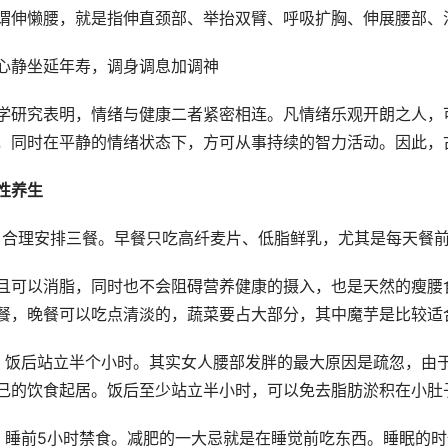
谓伸懒腰，就是指伸直颈部、举抬双臂、呼吸扩胸、伸展腰部、
心静坐延年寿，调身调息加调神
学研究表明，情绪与健康二者紧密相连。凡情绪乐观开朗之人，
，同时在平静的情绪状态下，方可从事持续的智力活动。因此，
性养生
）合理安排三餐。早餐只吃高纤麦片、低脂鲜乳，尤其是每天餐
且可以消脂，同时也不会阻碍营养健康的摄入，也是天然的瘦腰
餐，晚餐可以吃点清淡的，蔬菜要占大部分，其中魔芋是比较适
）饭后站立半个小时。其实女人腰部发胖的最大原因是疏忽，由
己的饮食起居。饭后至少站立半小时，可以免去脂肪淤积在小肚
）睡前5小时禁食。减肥的一大忌就是在睡觉前吃东西。睡眠的