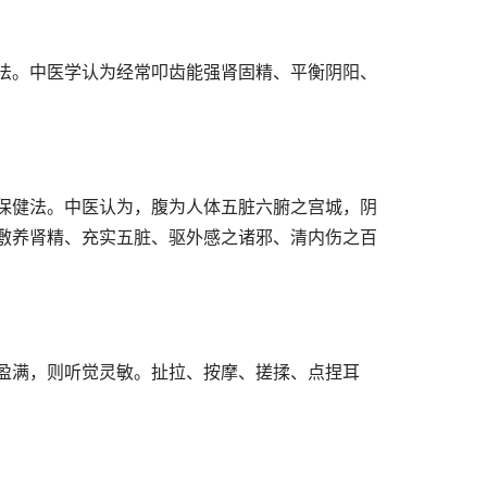
法。中医学认为经常叩齿能强肾固精、平衡阴阳、
保健法。中医认为，腹为人体五脏六腑之宫城，阴
敷养肾精、充实五脏、驱外感之诸邪、清内伤之百
盈满，则听觉灵敏。扯拉、按摩、搓揉、点捏耳