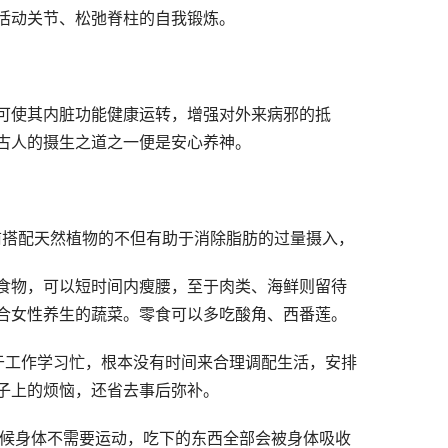
活动关节、松弛脊柱的自我锻炼。
可使其内脏功能健康运转，增强对外来病邪的抵
古人的摄生之道之一便是安心养神。
前搭配天然植物的不但有助于消除脂肪的过量摄入，
食物，可以短时间内瘦腰，至于肉类、海鲜则留待
合女性养生的蔬菜。零食可以多吃酸角、西番莲。
于工作学习忙，根本没有时间来合理调配生活，安排
子上的烦恼，还省去事后弥补。
时候身体不需要运动，吃下的东西全部会被身体吸收