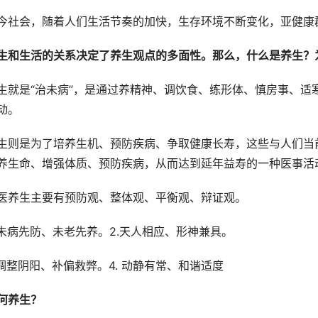
今社会，随着人们生活节奏的加快，生存环境不断变化，亚健康
生和生活的关系决定了养生观点的多面性。那么，什么是养生？
生就是“治未病”，是通过养精神、调饮食、练形体、慎房事、适
动。
生则是为了培养生机、预防疾病、争取健康长寿，这些与人们当
养生命、增强体质、预防疾病，从而达到延年益寿的一种医事活
医养生主要有预防观、整体观、平衡观、辩证观。
. 未病先防、未老先养。2.天人相应、形神兼具。
.调整阴阳、补偏救弊。4. 动静有常、和谐适度
何养生？