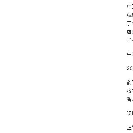
中
就
于
虚
了
中
2
药
将
香
误
正