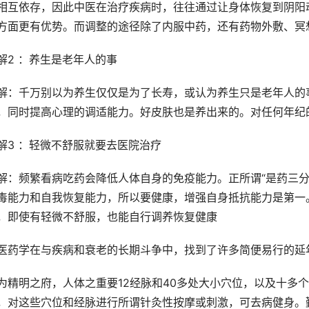
相互依存，因此中医在治疗疾病时，往往通过让身体恢复到阴阳
方面更有优势。而调整的途径除了内服中药，还有药物外敷、冥
解2 ：养生是老年人的事
解：千万别以为养生仅仅是为了长寿，或认为养生只是老年人的
，同时提高心理的调适能力。好皮肤也是养出来的。对任何年纪
解3 ：轻微不舒服就要去医院治疗
解：频繁看病吃药会降低人体自身的免疫能力。正所谓“是药三分
毒能力和自我恢复能力，所以要健康，增强自身抵抗能力是第一
，即使有轻微不舒服，也能自行调养恢复健康
医药学在与疾病和衰老的长期斗争中，找到了许多简便易行的延
为精明之府，人体之重要12经脉和40多处大小穴位，以及十多
，对这些穴位和经脉进行所谓针灸性按摩或刺激，可去病健身。