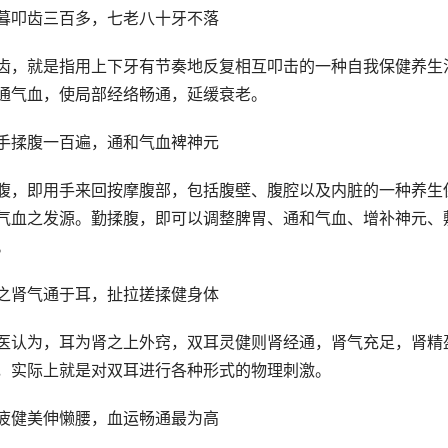
暮叩齿三百多，七老八十牙不落
齿，就是指用上下牙有节奏地反复相互叩击的一种自我保健养生
通气血，使局部经络畅通，延缓衰老。
手揉腹一百遍，通和气血裨神元
腹，即用手来回按摩腹部，包括腹壁、腹腔以及内脏的一种养生
气血之发源。勤揉腹，即可以调整脾胃、通和气血、增补神元、
。
之肾气通于耳，扯拉搓揉健身体
医认为，耳为肾之上外窍，双耳灵健则肾经通，肾气充足，肾精
，实际上就是对双耳进行各种形式的物理刺激。
疲健美伸懒腰，血运畅通最为高