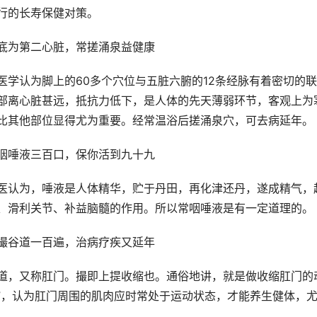
行的长寿保健对策。
底为第二心脏，常搓涌泉益健康
医学认为脚上的60多个穴位与五脏六腑的12条经脉有着密切的
部离心脏甚远，抵抗力低下，是人体的先天薄弱环节，客观上为
比其他部位显得尤为重要。经常温浴后搓涌泉穴，可去病延年。
咽唾液三百口，保你活到九十九
医认为，唾液是人体精华，贮于丹田，再化津还丹，遂成精气，
、滑利关节、补益脑髓的作用。所以常咽唾液是有一定道理的。
撮谷道一百遍，治病疗疾又延年
道，又称肛门。撮即上提收缩也。通俗地讲，就是做收缩肛门的
”，认为肛门周围的肌肉应时常处于运动状态，才能养生健体，