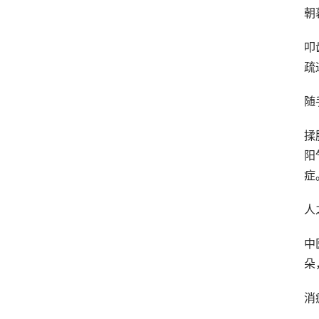
朝
叩
疏
随
揉
阳
症
人
中
朵
消