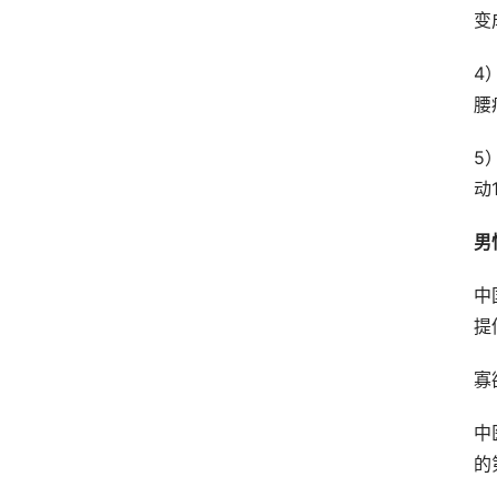
变
4
腰
5
动
男
中
提
寡
中
的