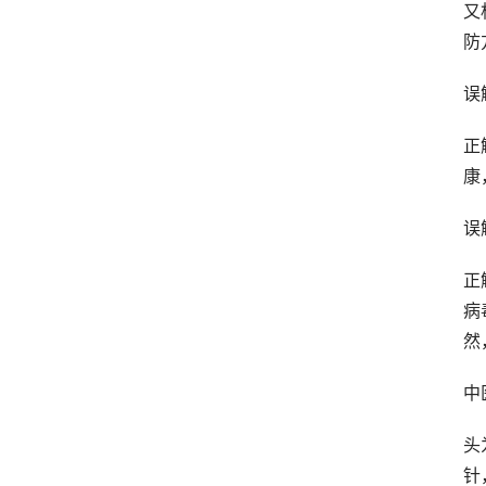
又
防
误
正
康
误
正
病
然
中
头
针