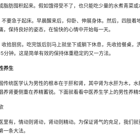
成脂肪囤积起来。假如饿得受不了，也只能吃少量的水煮青菜或
）不要急于起床。早晨醒来后，仰卧、伸展身体。然后，四肢着地
痛，保持良好的姿态，在愉快的心情中开始每一天。
）收拾厨房。吃完饭后别马上就坐下或躺下休息，先收拾餐桌，
15分钟。这是简单有效的保持体重稳定的又一方法。
性养生
国传统医学认为男性的根本在于肝和肾，其中肾为水肝为木，水
倡养肾要侧重在养精蓄锐。下面就看看中医养生学上的男性养精
欲
医里有，情动则肾动，肾动则精动。为保证肾气的充足，我们就
第一条大法。