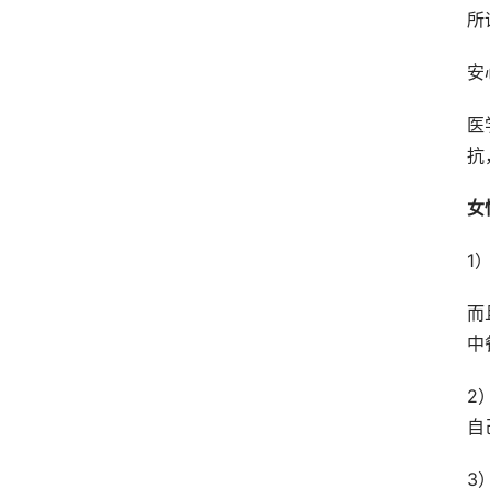
所
安
医
抗
女
1
而
中
2
自
3