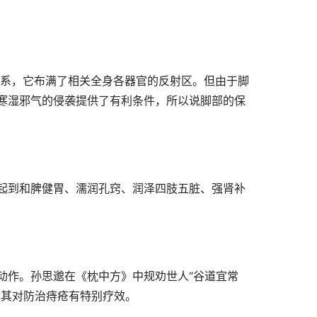
联系，它布满了相关全身各器官的反射区。但由于脚
寒湿邪气的侵袭提供了有利条件，所以说脚部的保
起到和脾健胃、濡润孔窍、润泽四肢五脏、强肾补
动作。孙思邈在《枕中方》中规劝世人“谷道宜常
尤其对防治痔疮有特别疗效。