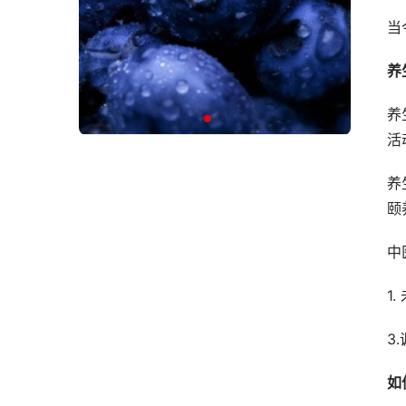
当
养
养
活
养
颐
中
1
3
如