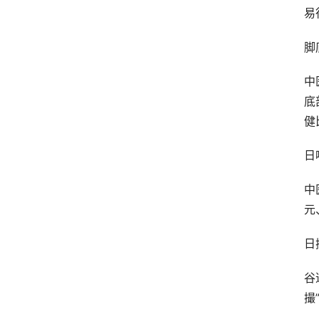
易
脚
中
底
健
日
中
元
日
谷
撮