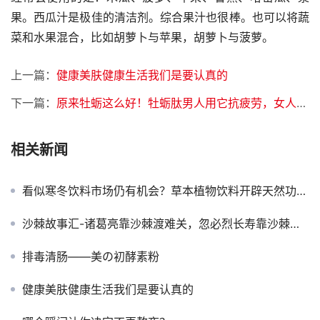
果。西瓜汁是极佳的清洁剂。综合果汁也很棒。也可以将蔬
菜和水果混合，比如胡萝卜与苹果，胡萝卜与菠萝。
上一篇：
健康美肤健康生活我们是要认真的
下一篇：
原来牡蛎这么好！牡蛎肽男人用它抗疲劳，女人用它不显老！
相关新闻
看似寒冬饮料市场仍有机会？草本植物饮料开辟天然功能饮料新天地
沙棘故事汇-诸葛亮靠沙棘渡难关，忽必烈长寿靠沙棘？这些沙棘传说你肯定没听过！
排毒清肠——美の初酵素粉
健康美肤健康生活我们是要认真的