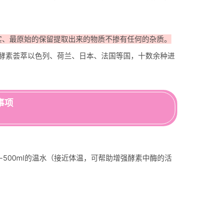
实、最原始的保留提取出来的物质不掺有任何的杂质
。
酵素荟萃以色列、荷兰、日本、法国等国，十数余种进
事项
-500ml的温水（接近体温，可帮助增强酵素中酶的活