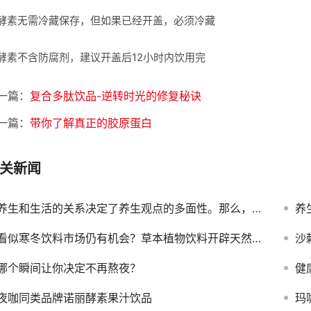
素无需冷藏保存，但如果已经开盖，必须冷藏
素不含防腐剂，建议开盖后12小时内饮用完
一篇：
复合多肽饮品-逆转时光的修复秘诀
一篇：
带你了解真正的胶原蛋白
关新闻
养生和生活的关系决定了养生观点的多面性。那么，什么是养生？为什么要养生？如何养生？
养生和
看似寒冬饮料市场仍有机会？草本植物饮料开辟天然功能饮料新天地
沙
哪个瞬间让你决定不再熬夜？
健
夜咖同类品牌诺丽酵素果汁饮品
玛