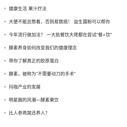
健康生活 果汁疗法
大便不能总憋着，否则易致癌！ 益生菌粉可以帮你
今年流行做加法？ 一大批餐饮大佬都在尝试“餐+饮”
酵素养身如何改变我们的健康理念
带你了解真正的胶原蛋白
酵素，被称为“不需要动刀的手术”
玛咖产业的发展
明星圈的风潮—酵素果饮
比人参燕窝还养人？