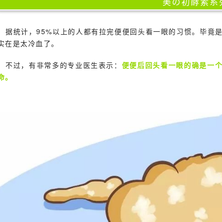
美の初酵素系
据统计，95%以上的人都有拉完便便回头看一眼的习惯。毕竟
实在是太冷血了。
不过，有非常多的专业医生表示：
便便后回头看一眼的确是一
命。