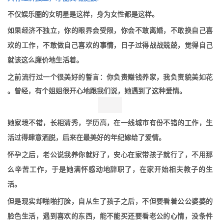
不仅娱乐圈的女明星是这样，身为女性都是这样。
如果经济不独立，你的眼界会受限，你会不敢离婚，不敢换自己喜
欢的工作，不敢做自己喜欢的事情，日子过得战战兢兢，觉得自己
就该这么廉价地生活着。
之前流行过一个很美好的誓言：你负责赚钱养家，我负责貌美如花
。曾经，有个姐姐很开心地跟我们说，她遇到了这种爱情。
她家境不错，长相清秀，学历高，在一线城市有份不错的工作，生
活过得肆意洒脱，后来在最美好的年纪嫁给了爱情。
怀孕之后，老公说我养你就好了，安心在家带孩子就行了，不用那
么辛苦工作，于是她满怀感动地辞职了，在家开始相夫教子的生
活。
但是现实却啪啪打脸，自从生了孩子之后，不但要看着公公婆婆的
脸色生活，遇到喜欢的东西，能不能买还要看老公的心情，没条件