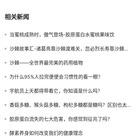
相关新闻
当蜜桃成熟时，傲气登场-胶原蛋白水蜜桃果味饮
沙棘故事汇-诸葛亮靠沙棘渡难关，忽必烈长寿靠沙棘？这些沙棘传说你肯定没听过！
沙棘——全世界最完美的药用植物
为什么95%人拉完便便会习惯性的看一眼？
宇航员上天都得带着它，你知道是什么吗？
香菇多糖、猴头菇多糖、枸杞多糖都是糖吗？区别也太大了吧？
胶原蛋白流失的七大危害，你感觉到征兆了吗？
酵素养身如何改变我们的健康理念